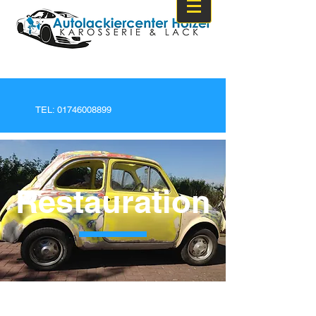
TEL:
01746008899
Restauration