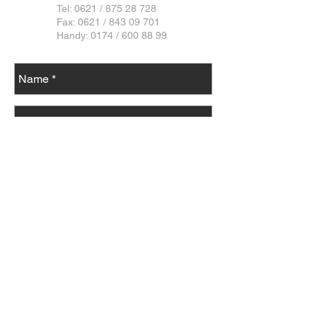
Tel: 0621 /
875 28 728
Fax: 0621 / 843 09 701
Handy: 0174 /
600 88 99